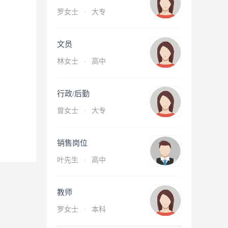
罗女士
·
大专
文员
林女士
·
高中
行政/后勤
曾女士
·
大专
销售岗位
叶先生
·
高中
教师
罗女士
·
本科