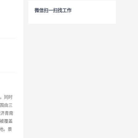
微信扫一扫找工作
，同时
范围由三
（济青南
植被覆盖
地。景