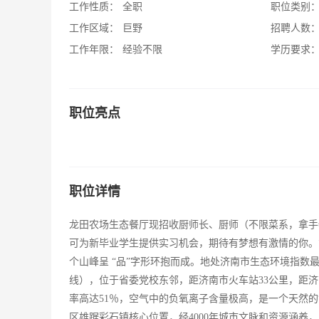
工作性质：
全职
职位类别
工作区域：
巨野
招聘人数
工作年限：
经验不限
学历要求
职位亮点
职位详情
龙田农场生态餐厅现招收厨师长、厨师（不限菜系，拿手
可为新毕业学生提供实习机会，期待有梦想有激情的你。
个山峰呈 “品”字形环抱而成。地处济南市生态环境指
线），位于省委党校东邻，距济南市火车站33公里，距
率高达51％，空气中的负氧离子含量极高，是一个天然的
区雄踞彩石镇核心位置，经4000年城市文脉和资源涵养