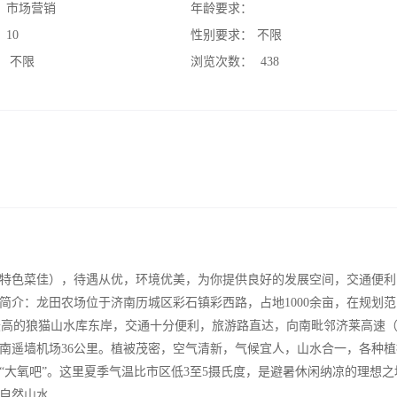
：
市场营销
年龄要求：
：
10
性别要求：
不限
：
不限
浏览次数：
438
特色菜佳），待遇从优，环境优美，为你提供良好的发展空间，交通便利
简介：龙田农场位于济南历城区彩石镇彩西路，占地1000余亩，在规划
数最高的狼猫山水库东岸，交通十分便利，旅游路直达，向南毗邻济莱高速
济南遥墙机场36公里。植被茂密，空气清新，气候宜人，山水合一，各种
“大氧吧”。这里夏季气温比市区低3至5摄氏度，是避暑休闲纳凉的理想之
，自然山水